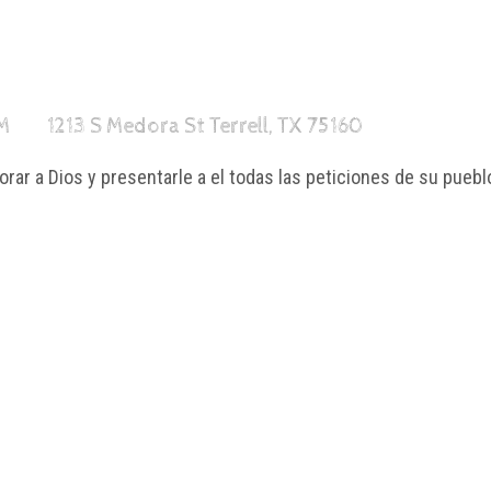
PM
1213 S Medora St Terrell, TX 75160
rar a Dios y presentarle a el todas las peticiones de su puebl